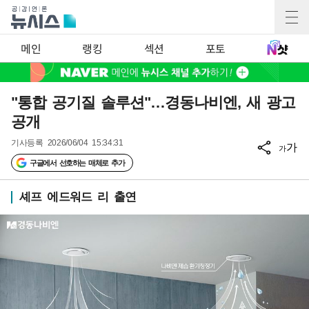
메인
랭킹
섹션
포토
"통합 공기질 솔루션"…경동나비엔, 새 광고
공개
기사등록
2026/06/04 15:34:31
가
가
구글에서 선호하는 매체로 추가
셰프 에드워드 리 출연