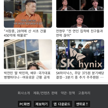
"서장훈, 28억에 산 서초 건물
전현무 "전 연인 집착에 친구들과
450억에 매물로"
연락 끊어"
박찬민 딸 박민하, 배우·국가대표
SK하이닉스, 주당 375원 분기배당
병행하더니…여유로운 근황 공개
결정…3분기 중 추가 주주환원 발
표
회사소개
제휴/컨텐츠 판매
약관·정책
고충처리
PC화면
제보하기
앱 다운로드
맨위로↑