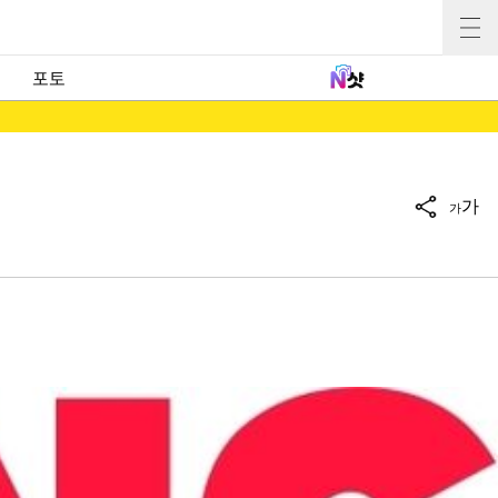
포토
가
가