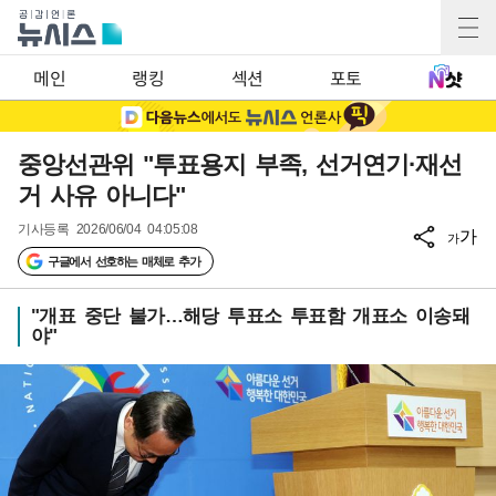
메인
랭킹
섹션
포토
중앙선관위 "투표용지 부족, 선거연기·재선
거 사유 아니다"
기사등록
2026/06/04 04:05:08
가
가
구글에서 선호하는 매체로 추가
"개표 중단 불가…해당 투표소 투표함 개표소 이송돼
야"