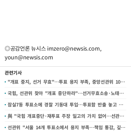
◎공감언론 뉴시스
imzero@newsis.com
,
youn@newsis.com
관련기사
"개표 중지, 선거 무효"…투표 용지 부족, 중앙선관위 1000명 모여(종합2보)
국힘, 선관위 찾아 "개표 중단하라"…선거무효소송·노태악 탄핵안 등 검토(종합)
잠실7동 투표소에 경찰 기동대 투입…투표함 반출 놓고 밤샘 대치(종합)
與 "국힘 개표중단·재투표 주장 일고의 가치 없어…선관위 부실 강력 유감"
선관위 "서울 14개 투표소에서 용지 부족…책임 통감, 깊이 사과"(종합)