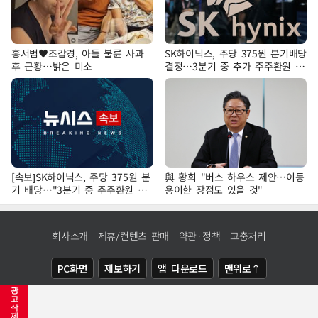
홍서범♥조갑경, 아들 불륜 사과
SK하이닉스, 주당 375원 분기배당
후 근황…밝은 미소
결정…3분기 중 추가 주주환원 발
표
[속보]SK하이닉스, 주당 375원 분
與 황희 "버스 하우스 제안…이동
기 배당…"3분기 중 주주환원 방
용이한 장점도 있을 것"
안 확정"
회사소개
제휴/컨텐츠 판매
약관·정책
고충처리
PC화면
제보하기
앱 다운로드
맨위로↑
광
COPYRIGHTⓒ
NEWSIS
ALL RIGHTS RESERVED.
고
삭
제