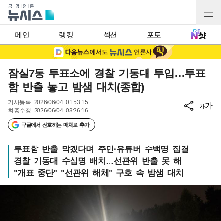
메인
랭킹
섹션
포토
잠실7동 투표소에 경찰 기동대 투입…투표
함 반출 놓고 밤샘 대치(종합)
기사등록
2026/06/04 01:53:15
가
가
최종수정
2026/06/04 03:26:16
구글에서 선호하는 매체로 추가
투표함 반출 막겠다며 주민·유튜버 수백명 집결
경찰 기동대 수십명 배치…선관위 반출 못 해
"개표 중단" "선관위 해체" 구호 속 밤샘 대치