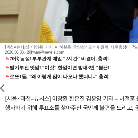
[과천=뉴시스] 이영환 기자 = 허철훈 중앙선거관리위원회 사무총장이 3
2026.06.03.
20hwan@newsis.com
[서울·과천=뉴시스] 이창환 한은진 김윤영 기자 = 허철
행사하기 위해 투표소를 찾아주신 국민께 불편을 드리고, 