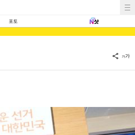
포토
가
가