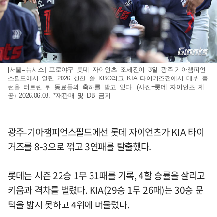
[서울=뉴시스] 프로야구 롯데 자이언츠 조세진이 3일 광주-기아챔피언
스필드에서 열린 2026 신한 쏠 KBO리그 KIA 타이거즈전에서 데뷔 홈
런을 터트린 뒤 동료들의 축하를 받고 있다. (사진=롯데 자이언츠 제
공) 2026.06.03. *재판매 및 DB 금지
광주-기아챔피언스필드에선 롯데 자이언츠가 KIA 타이
거즈를 8-3으로 꺾고 3연패를 탈출했다.
롯데는 시즌 22승 1무 31패를 기록, 4할 승률을 살리고
키움과 격차를 벌렸다. KIA(29승 1무 26패)는 30승 문
턱을 밟지 못하고 4위에 머물렀다.