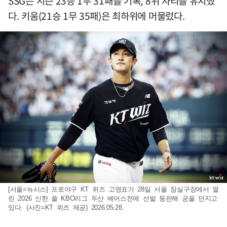
SSG는 시즌 23승 1무 31패를 기록, 8위 자리를 유지했
다. 키움(21승 1무 35패)은 최하위에 머물렀다.
[서울=뉴시스] 프로야구 KT 위즈 고영표가 28일 서울 잠실구장에서 열
린 2026 신한 쏠 KBO리그 두산 베어스전에 선발 등판해 공을 던지고
있다. (사진=KT 위즈 제공) 2026.05.28.