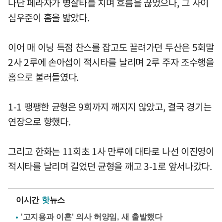
나단 페라자가 병살타를 치며 흐름을 끊었으나, 그 사이
심우준이 홈을 밟았다.
이어 매 이닝 득점 찬스를 잡고도 끌려가던 두산은 5회말
2사 2루에 손아섭이 적시타를 날리며 2루 주자 조수행을
홈으로 불러들였다.
1-1 팽팽한 균형은 9회까지 깨지지 않았고, 결국 경기는
연장으로 향했다.
그리고 한화는 11회초 1사 만루에 대타로 나선 이진영이
적시타를 날리며 길었던 균형을 깨고 3-1로 앞서나갔다.
이시간
핫
뉴스
'고지용과 이혼' 의사 허양임, 새 출발했다