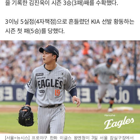
을 기록한 김진욱이 시즌 3승(3패)째를 수확했다.
3이닝 5실점(4자책점)으로 흔들렸던 KIA 선발 황동하는
시즌 첫 패(5승)를 당했다.
[서울=뉴시스] 프로야구 한화 이글스 왕옌청이 3일 서울 잠실구장에서