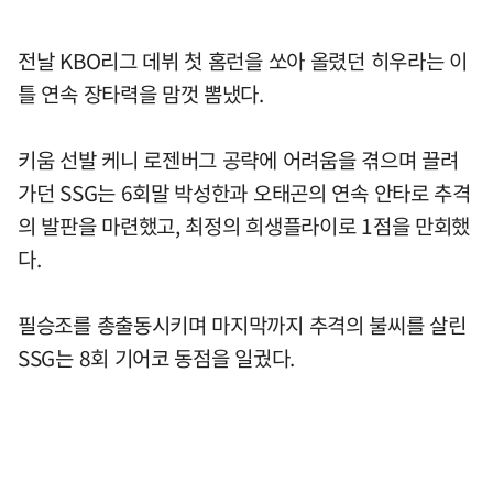
전날 KBO리그 데뷔 첫 홈런을 쏘아 올렸던 히우라는 이
틀 연속 장타력을 맘껏 뽐냈다.
키움 선발 케니 로젠버그 공략에 어려움을 겪으며 끌려
가던 SSG는 6회말 박성한과 오태곤의 연속 안타로 추격
의 발판을 마련했고, 최정의 희생플라이로 1점을 만회했
다.
필승조를 총출동시키며 마지막까지 추격의 불씨를 살린
SSG는 8회 기어코 동점을 일궜다.