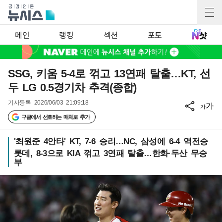
메인
랭킹
섹션
포토
SSG, 키움 5-4로 꺾고 13연패 탈출…KT, 선
두 LG 0.5경기차 추격(종합)
기사등록
2026/06/03 21:09:18
가
가
구글에서 선호하는 매체로 추가
'최원준 4안타' KT, 7-6 승리…NC, 삼성에 6-4 역전승
롯데, 8-3으로 KIA 꺾고 3연패 탈출…한화·두산 무승
부