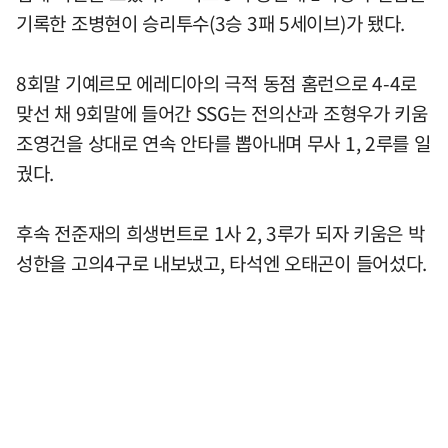
기록한 조병현이 승리투수(3승 3패 5세이브)가 됐다.
8회말 기예르모 에레디아의 극적 동점 홈런으로 4-4로
맞선 채 9회말에 들어간 SSG는 전의산과 조형우가 키움
조영건을 상대로 연속 안타를 뽑아내며 무사 1, 2루를 일
궜다.
후속 전준재의 희생번트로 1사 2, 3루가 되자 키움은 박
성한을 고의4구로 내보냈고, 타석엔 오태곤이 들어섰다.