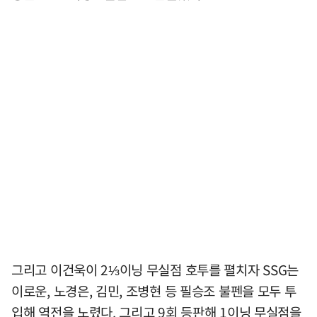
그리고 이건욱이 2⅓이닝 무실점 호투를 펼치자 SSG는
이로운, 노경은, 김민, 조병현 등 필승조 불펜을 모두 투
입해 역전을 노렸다. 그리고 9회 등판해 1이닝 무실점을