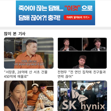
많이 본 기사
"서장훈, 28억에 산 서초 건물
전현무 "전 연인 집착에 친구들과
450억에 매물로"
연락 끊어"