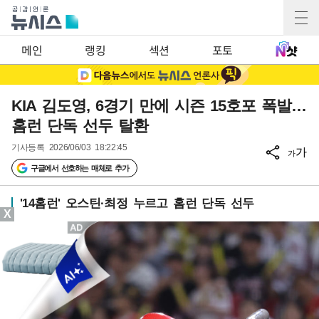
메인
랭킹
섹션
포토
KIA 김도영, 6경기 만에 시즌 15호포 폭발…
홈런 단독 선두 탈환
기사등록
2026/06/03 18:22:45
가
가
구글에서 선호하는 매체로 추가
'14홈런' 오스틴·최정 누르고 홈런 단독 선두
X