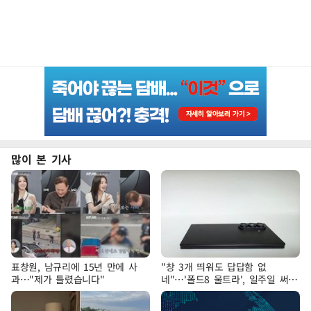
많이 본 기사
표창원, 남규리에 15년 만에 사
"창 3개 띄워도 답답함 없
과…"제가 틀렸습니다"
네"…'폴드8 울트라', 일주일 써보
니