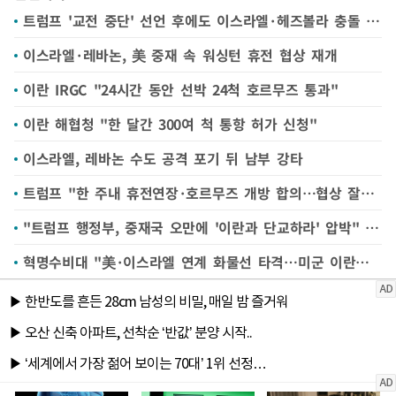
트럼프 '교전 중단' 선언 후에도 이스라엘·헤즈볼라 충돌 계속
이스라엘·레바논, 美 중재 속 워싱턴 휴전 협상 재개
이란 IRGC "24시간 동안 선박 24척 호르무즈 통과"
이란 해협청 "한 달간 300여 척 통항 허가 신청"
이스라엘, 레바논 수도 공격 포기 뒤 남부 강타
트럼프 "한 주내 휴전연장·호르무즈 개방 합의…협상 잘되고 있다"(종합)
"트럼프 행정부, 중재국 오만에 '이란과 단교하라' 압박" WSJ
혁명수비대 "美·이스라엘 연계 화물선 타격…미군 이란선박 공격 대응"