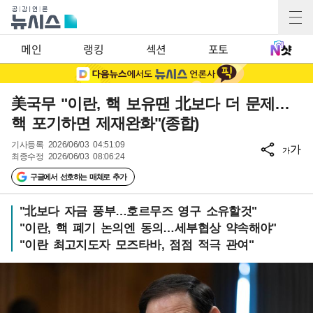
메인
랭킹
섹션
포토
美국무 "이란, 핵 보유땐 北보다 더 문제…
핵 포기하면 제재완화"(종합)
기사등록
2026/06/03 04:51:09
가
가
최종수정
2026/06/03 08:06:24
구글에서 선호하는 매체로 추가
"北보다 자금 풍부…호르무즈 영구 소유할것"
"이란, 핵 폐기 논의엔 동의…세부협상 약속해야"
"이란 최고지도자 모즈타바, 점점 적극 관여"