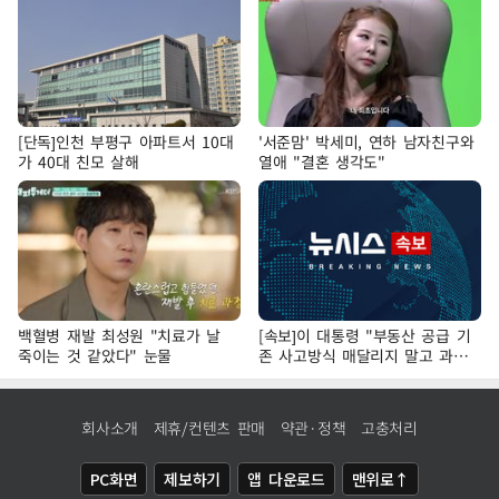
[단독]인천 부평구 아파트서 10대
'서준맘' 박세미, 연하 남자친구와
가 40대 친모 살해
열애 "결혼 생각도"
백혈병 재발 최성원 "치료가 날
[속보]이 대통령 "부동산 공급 기
죽이는 것 같았다" 눈물
존 사고방식 매달리지 말고 과감
히 실천"
회사소개
제휴/컨텐츠 판매
약관·정책
고충처리
PC화면
제보하기
앱 다운로드
맨위로↑