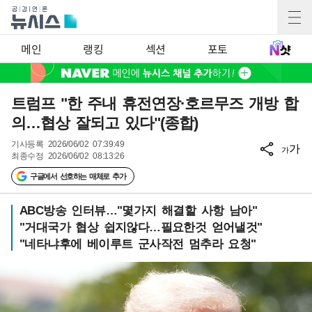
메인
랭킹
섹션
포토
트럼프 "한 주내 휴전연장·호르무즈 개방 합
의…협상 잘되고 있다"(종합)
기사등록
2026/06/02 07:39:49
가
가
최종수정
2026/06/02 08:13:26
구글에서 선호하는 매체로 추가
ABC방송 인터뷰…"몇가지 해결할 사항 남아"
"거대국가 협상 쉽지않다…필요한것 얻어낼것"
"네타냐후에 베이루트 군사작전 멈추라 요청"