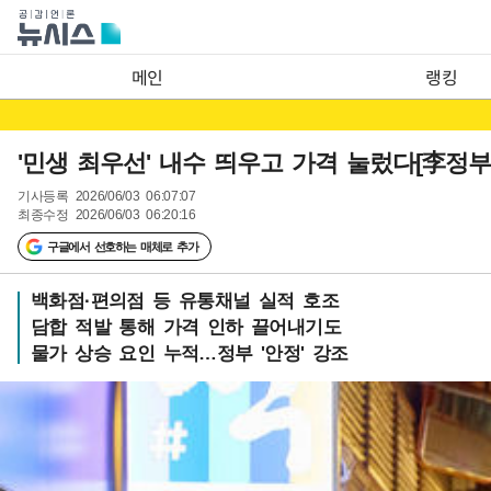
메인
랭킹
'민생 최우선' 내수 띄우고 가격 눌렀다[李정부 
기사등록
2026/06/03 06:07:07
최종수정
2026/06/03 06:20:16
구글에서 선호하는 매체로 추가
백화점·편의점 등 유통채널 실적 호조
담합 적발 통해 가격 인하 끌어내기도
물가 상승 요인 누적…정부 '안정' 강조