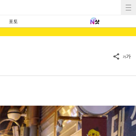
포토
가
가