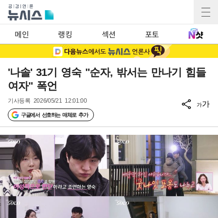
메인
랭킹
섹션
포토
'나솔' 31기 영숙 "순자, 밖서는 만나기 힘들
여자" 폭언
기사등록
2026/05/21 12:01:00
가
가
구글에서 선호하는 매체로 추가