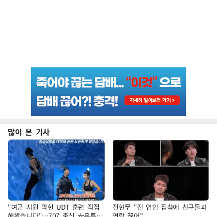
많이 본 기사
"여군 지원 막힌 UDT 훈련 직접
전현무 "전 연인 집착에 친구들과
해봤습니다"…707 출신 女유튜버
연락 끊어"