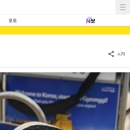
포토
가
가