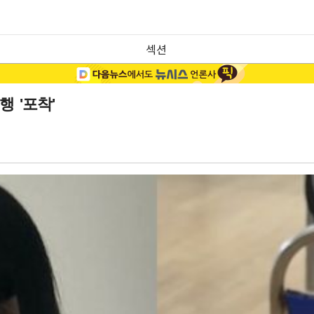
섹션
행 '포착'