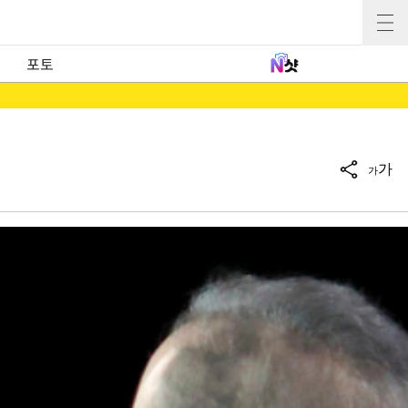
포토
가
가