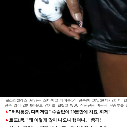
[로스앤젤레스=AP/뉴시스]마이크 타이슨(54, 왼쪽)이 28일(현지시간)
관중 없이 2분 8라운드 경기를 펼쳤고 WBC 심판진은 비공식 무승부를 선언했다