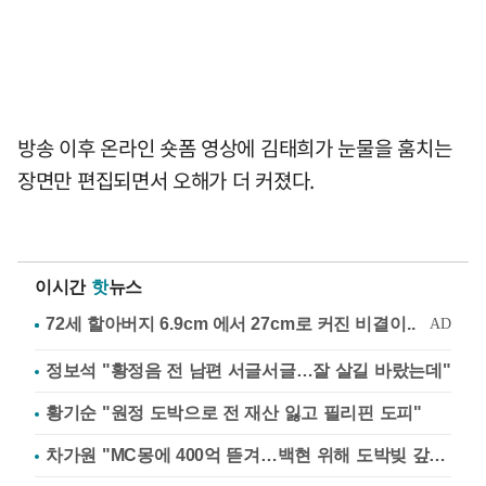
방송 이후 온라인 숏폼 영상에 김태희가 눈물을 훔치는
장면만 편집되면서 오해가 더 커졌다.
이시간
핫
뉴스
정보석 "황정음 전 남편 서글서글…잘 살길 바랐는데"
황기순 "원정 도박으로 전 재산 잃고 필리핀 도피"
차가원 "MC몽에 400억 뜯겨…백현 위해 도박빚 갚아줘"