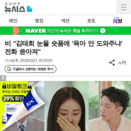
메인
랭킹
섹션
포토
비 "김태희 눈물 숏폼에 '육아 안 도와주냐'
전화 쏟아져"
기사등록
2026/05/21 05:30:00
가
가
구글에서 선호하는 매체로 추가
X