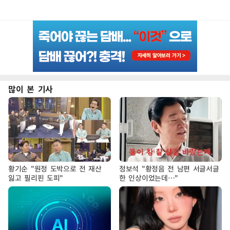
많이 본 기사
황기순 "원정 도박으로 전 재산
정보석 "황정음 전 남편 서글서글
잃고 필리핀 도피"
한 인상이었는데…"