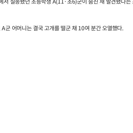
에서 실종됐던 초등학생 A(11·초6)군이 숨진 채 발견됐다
A군 어머니는 결국 고개를 떨군 채 10여 분간 오열했다.