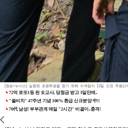
[청송=뉴시스] 실종된 초등학생을 찾기 위해 수색팀이 12일 오전 주왕산국립공