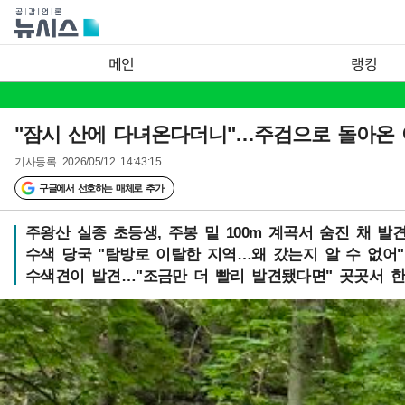
메인
랭킹
"잠시 산에 다녀온다더니"…주검으로 돌아온 어
기사등록
2026/05/12 14:43:15
구글에서 선호하는 매체로 추가
주왕산 실종 초등생, 주봉 밑 100m 계곡서 숨진 채 발
수색 당국 "탐방로 이탈한 지역…왜 갔는지 알 수 없어"
수색견이 발견…"조금만 더 빨리 발견됐다면" 곳곳서 