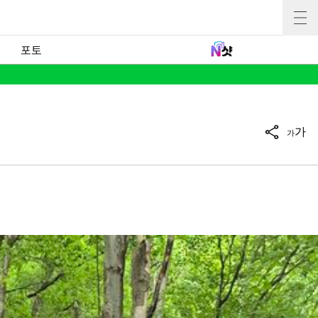
포토
가
가