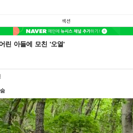
섹션
린 아들에 모친 '오열'
견
한숨