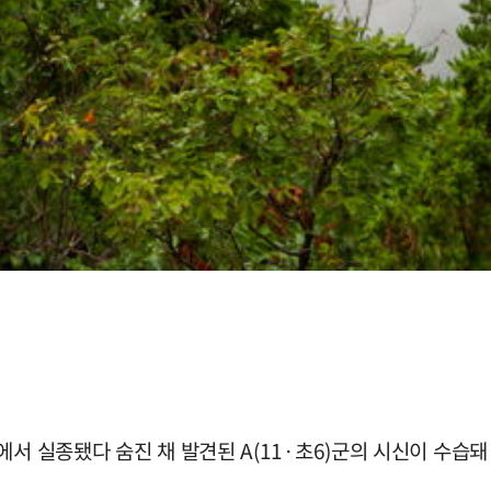
에서 실종됐다 숨진 채 발견된 A(11·초6)군의 시신이 수습