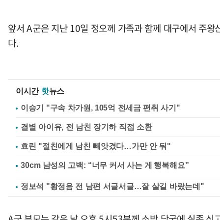
앞서 A군은 지난 10일 정오께 가족과 함께 대구에서 주왕
다.
이시간
핫
뉴스
이승기 "구속 차가원, 105억 전세금 편취 사기"
결별 아이유, 전 남친 장기하 직접 소환
효린 "절친에게 남친 빼앗겼다…가만 안 둬"
정보석 "황정음 전 남편 서글서글…잘 살길 바랐는데"
A군 부모는 같은 날 오후 5시53분께 소방 당국에 실종 신