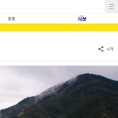
포토
가
가