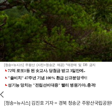
[청송=뉴시스] 주왕산 (사진=청송군 제공) *재판매 및 DB 금지
[청송=뉴시스] 김진호 기자 = 경북 청송군 주왕산국립공원