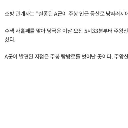
소방 관계자는 "실종된 A군이 주봉 인근 등산로 낭떠러지에
수색 사흘째를 맞아 당국은 이날 오전 5시33분부터 주왕산국립
섰다.
A군이 발견된 지점은 주봉 탐방로를 벗어난 곳이다. 주왕산