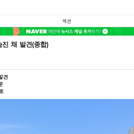
섹션
진 채 발견(종합)
발견
문
로