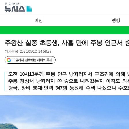
메인
랭킹
주왕산 실종 초등생, 사흘 만에 주봉 인근서 숨
기사등록
2026/05/12 14:58:28
구글에서 선호하는 매체로 추가
오전 10시13분께 주봉 인근 낭떠러지서 구조견에 의해 
주봉 정상서 낭떠러지 쪽 숲으로 내려갔는지 아직도 의
당국, 장비 58대·인력 347명 동원해 수색 나섰으나 수포