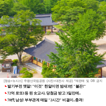
[청송=뉴시스] 주왕산국립공원 (사진=대전사 제공) *재판매 및 DB 금지