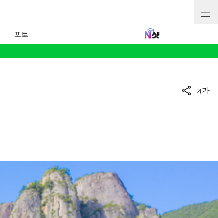
포토
가
가