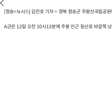
[청송=뉴시스] 김진호 기자 = 경북 청송군 주왕산국립공원에
A군은 12일 오전 10시13분께 주봉 인근 등산로 바깥쪽