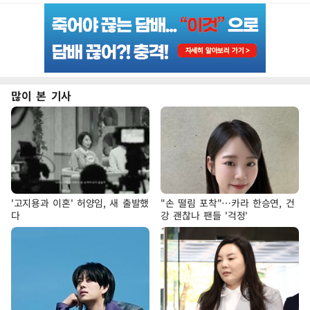
많이 본 기사
'고지용과 이혼' 허양임, 새 출발했
"손 떨림 포착"…카라 한승연, 건
다
강 괜찮나 팬들 '걱정'