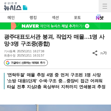
메인
랭킹
섹션
포토
광주대표도서관 붕괴, 작업자 매몰…1명 사
망·3명 구조중(종합)
기사등록
2025/12/11 16:27:38
가
가
최종수정
2025/12/11 16:31:57
구글에서 선호하는 매체로 추가
'연락두절' 매몰 추정 4명 중 먼저 구조된 1명 사망
'소방 대응1단계' 수색·구조 중…중장비 접근 어려워
타설 전후 지상2층 옥상부터 지하까지 연쇄붕괴 추정