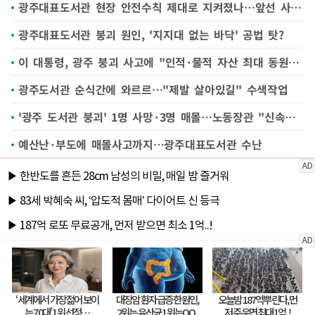
광주대표도서관 현장 안전수칙 제대로 지켜졌나…앞선 사망 산재도
광주대표도서관 붕괴 원인, '지지대 없는 바닥' 공법 탓?
이 대통령, 광주 붕괴 사고에 "인적·물적 자산 최대 동원해 구조 총력"
광주도서관 순식간에 와르르…"제발 살아있길" 수색작업
'광주 도서관 붕괴' 1명 사망·3명 매몰…노동장관 "신속한 수습 총력"
예산난·부도에 매몰사고까지…광주대표도서관 수난