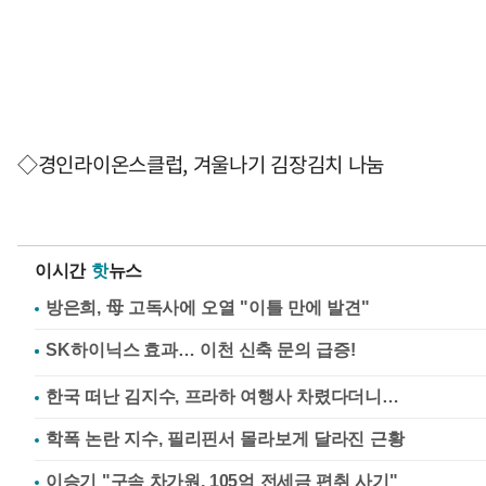
◇경인라이온스클럽, 겨울나기 김장김치 나눔
이시간
핫
뉴스
방은희, 母 고독사에 오열 "이틀 만에 발견"
한국 떠난 김지수, 프라하 여행사 차렸다더니…
학폭 논란 지수, 필리핀서 몰라보게 달라진 근황
이승기 "구속 차가원, 105억 전세금 편취 사기"