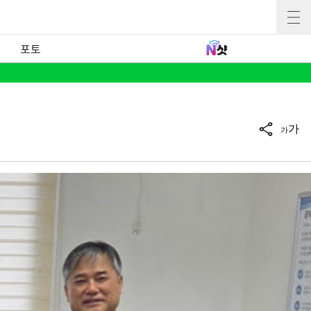
포토
가
가