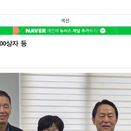
섹션
00상자 등