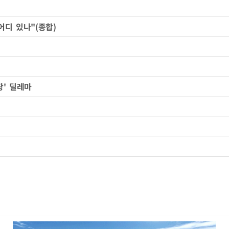
어디 있나"(종합)
팡' 딜레마