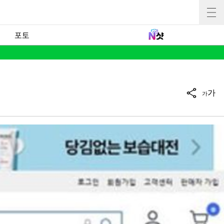
포토
가
가