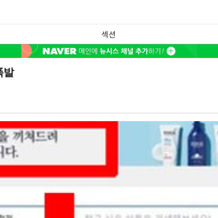
섹션
폭발