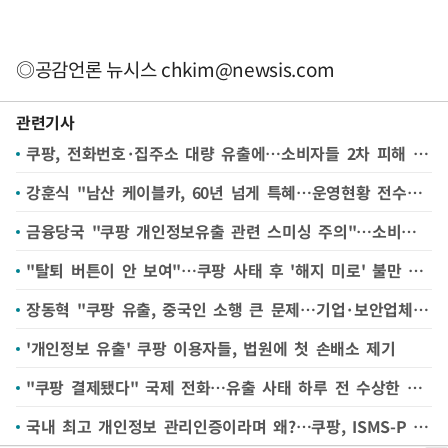
◎공감언론 뉴시스
chkim@newsis.com
관련기사
쿠팡, 전화번호·집주소 대량 유출에…소비자들 2차 피해 불안 고조
강훈식 "남산 케이블카, 60년 넘게 특혜…운영현황 전수조사하라"(종합)
금융당국 "쿠팡 개인정보유출 관련 스미싱 주의"…소비자경보
"탈퇴 버튼이 안 보여"…쿠팡 사태 후 '해지 미로' 불만 속출
장동혁 "쿠팡 유출, 중국인 소행 큰 문제…기업·보안업체 외국인 현황 분석 착수"
'개인정보 유출' 쿠팡 이용자들, 법원에 첫 손배소 제기
"쿠팡 결제됐다" 국제 전화…유출 사태 하루 전 수상한 연락
국내 최고 개인정보 관리인증이라며 왜?…쿠팡, ISMS-P 취득 후 4번째 유출사고