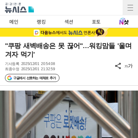
메인
랭킹
섹션
포토
"쿠팡 새벽배송은 못 끊어"…워킹맘들 '울며
겨자 먹기'
기사등록
2025/12/01 20:54:08
가
가
최종수정
2025/12/01 21:32:59
구글에서 선호하는 매체로 추가