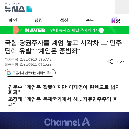
메인
랭킹
섹션
포토
국힘 당권주자들 계엄 놓고 시각차 …"민주
당이 유발" "계엄은 중범죄"
기사등록
2025/08/10 18:57:42
가
가
최종수정
2025/08/11 09:15:22
구글에서 선호하는 매체로 추가
김문수 "계엄은 잘못이지만 이재명이 탄핵으로 법치
파괴"
조경태 "계엄은 독재국가에서 해…자유민주주의 파
괴"