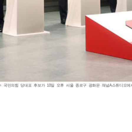
 국민의힘 당대표 후보가 10일 오후 서울 종로구 광화문 채널A스튜디오에서 '국민