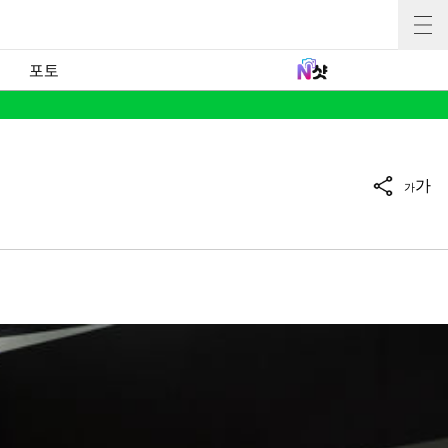
포토
가
가