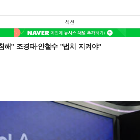
섹션
해" 조경태·안철수 "법치 지켜야"