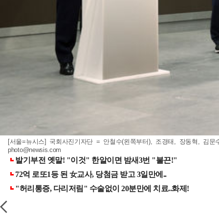
[서울=뉴시스] 국회사진기자단 = 안철수(왼쪽부터), 조경태, 장동혁, 김문수
photo@newsis.com