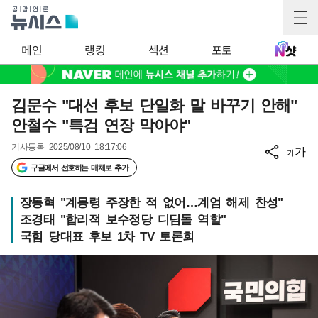
메인
랭킹
섹션
포토
김문수 "대선 후보 단일화 말 바꾸기 안해"
안철수 "특검 연장 막아야"
기사등록
2025/08/10 18:17:06
가
가
구글에서 선호하는 매체로 추가
장동혁 "계몽령 주장한 적 없어…계엄 해제 찬성"
조경태 "합리적 보수정당 디딤돌 역할"
국힘 당대표 후보 1차 TV 토론회