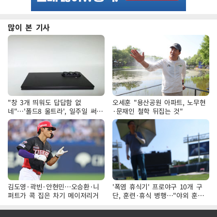
많이 본 기사
"창 3개 띄워도 답답함 없
오세훈 "용산공원 아파트, 노무현
네"…'폴드8 울트라', 일주일 써보
·문재인 철학 뒤집는 것"
니
김도영·곽빈·안현민…오승환·니
'폭염 휴식기' 프로야구 10개 구
퍼트가 콕 집은 차기 메이저리거
단, 훈련·휴식 병행…"야외 훈련
해도 안전 최우선"