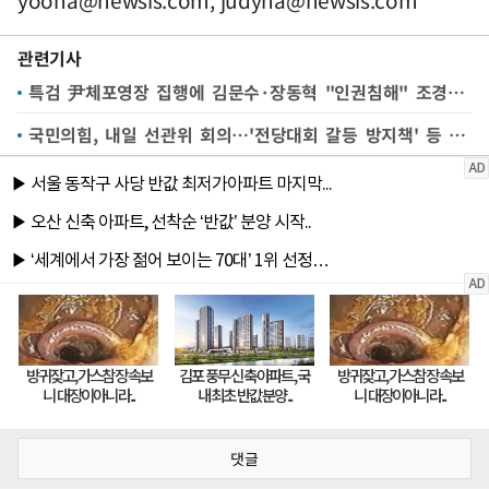
관련기사
특검 尹체포영장 집행에 김문수·장동혁 "인권침해" 조경태·안철수 "법치 지켜야"
국민의힘, 내일 선관위 회의…'전당대회 갈등 방지책' 등 논의
댓글