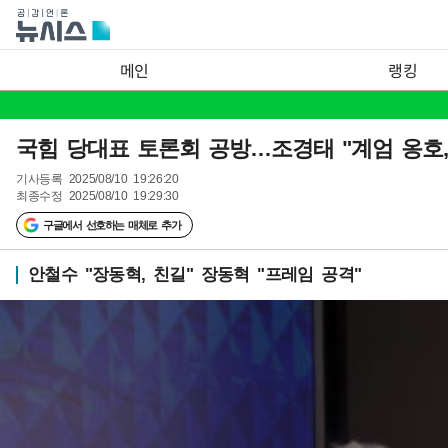
메인
랭킹
국힘 당대표 토론회 공방…조경태 "계엄 옹호, 
기사등록
2025/08/10 19:26:20
최종수정
2025/08/10 19:29:30
구글에서 선호하는 매체로 추가
안철수 "장동혁, 친길" 장동혁 "프레임 공격"