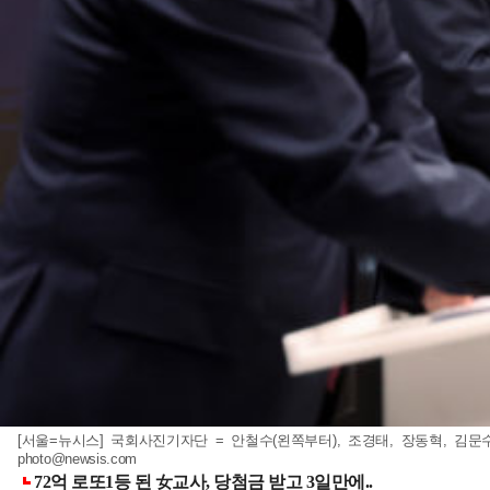
[서울=뉴시스] 국회사진기자단 = 안철수(왼쪽부터), 조경태, 장동혁, 김문수
photo@newsis.com