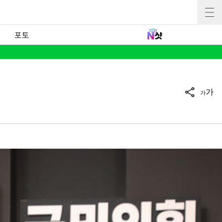
포토
가
가