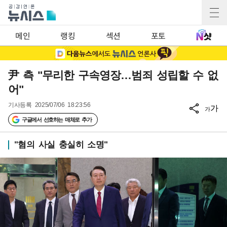
메인
랭킹
섹션
포토
尹 측 "무리한 구속영장…범죄 성립할 수 없
어"
기사등록
2025/07/06 18:23:56
가
가
구글에서 선호하는 매체로 추가
"혐의 사실 충실히 소명"