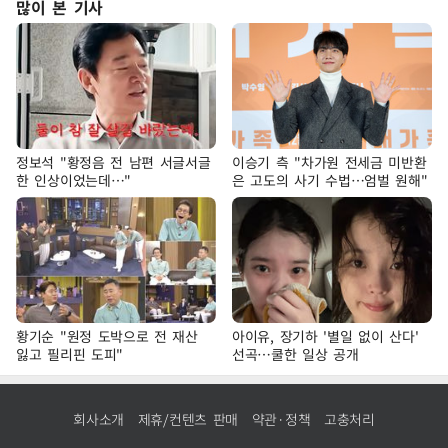
많이 본 기사
정보석 "황정음 전 남편 서글서글
이승기 측 "차가원 전세금 미반환
한 인상이었는데…"
은 고도의 사기 수법…엄벌 원해"
황기순 "원정 도박으로 전 재산
아이유, 장기하 '별일 없이 산다'
잃고 필리핀 도피"
선곡…쿨한 일상 공개
회사소개
제휴/컨텐츠 판매
약관·정책
고충처리