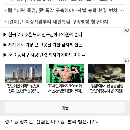
與 "내란 특검, 尹 즉각 구속해야…사법 농락 본질 변치 않아"
[일지]尹 비상계엄부터 내란특검 구속영장 청구까지
댓글