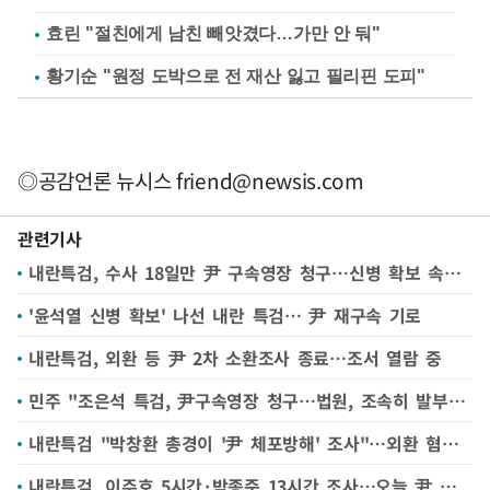
효린 "절친에게 남친 빼앗겼다…가만 안 둬"
황기순 "원정 도박으로 전 재산 잃고 필리핀 도피"
◎공감언론 뉴시스
friend@newsis.com
관련기사
내란특검, 수사 18일만 尹 구속영장 청구…신병 확보 속도(종합)
'윤석열 신병 확보' 나선 내란 특검… 尹 재구속 기로
내란특검, 외환 등 尹 2차 소환조사 종료…조서 열람 중
민주 "조은석 특검, 尹구속영장 청구…법원, 조속히 발부해야"
내란특검 "박창환 총경이 '尹 체포방해' 조사"…외환 혐의 수사도 속도
내란특검, 이주호 5시간·박종준 13시간 조사…오늘 尹 조사(종합)