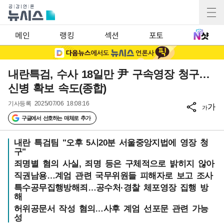
메인
랭킹
섹션
포토
내란특검, 수사 18일만 尹 구속영장 청구…
신병 확보 속도(종합)
기사등록
2025/07/06 18:08:16
가
가
구글에서 선호하는 매체로 추가
내란 특검팀 "오후 5시20분 서울중앙지법에 영장 청
구"
죄명별 혐의 사실, 죄명 등은 구체적으로 밝히지 않아
직권남용…계엄 관련 국무위원들 피해자로 보고 조사
특수공무집행방해죄…공수처·경찰 체포영장 집행 방
해
허위공문서 작성 혐의…사후 계엄 선포문 관련 가능
성