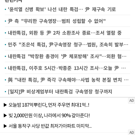
'윤석열 신병 확보' 나선 내란 특검… 尹 재구속 기로
尹 측 "무리한 구속영장…범죄 성립할 수 없어"
내란특검, 외환 등 尹 2차 소환조사 종료…조서 열람 중
민주 "조은석 특검, 尹구속영장 청구…법원, 조속히 발부해야"
내란특검 "박창환 총경이 '尹 체포방해' 조사"…외환 혐의 수사도 속도
내란특검, 이주호 5시간·박종준 13시간 조사…오늘 尹 조사(종합)
與 "내란 특검, 尹 즉각 구속해야…사법 농락 본질 변치 않아"
[일지]尹 비상계엄부터 내란특검 구속영장 청구까지