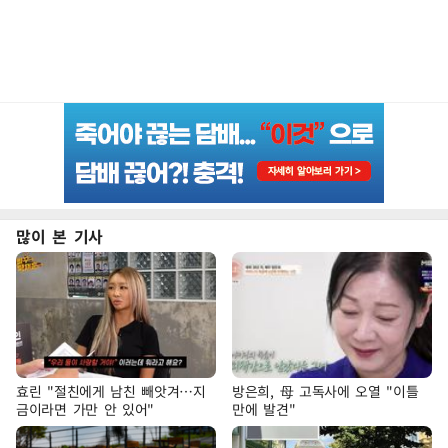
많이 본 기사
효린 "절친에게 남친 빼앗겨…지
방은희, 母 고독사에 오열 "이틀
금이라면 가만 안 있어"
만에 발견"