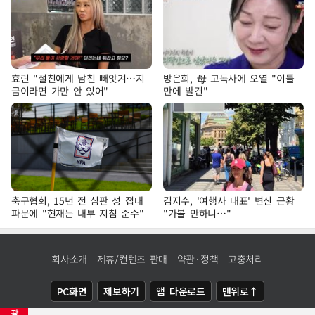
효린 "절친에게 남친 빼앗겨…지
방은희, 母 고독사에 오열 "이틀
금이라면 가만 안 있어"
만에 발견"
축구협회, 15년 전 심판 성 접대
김지수, '여행사 대표' 변신 근황
파문에 "현재는 내부 지침 준수"
"가볼 만하니…"
회사소개
제휴/컨텐츠 판매
약관·정책
고충처리
PC화면
제보하기
앱 다운로드
맨위로↑
광