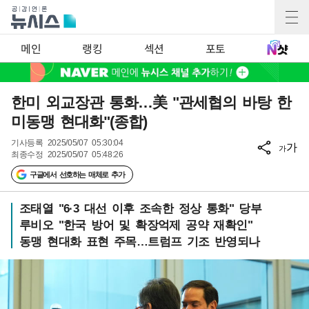
메인
랭킹
섹션
포토
한미 외교장관 통화…美 "관세협의 바탕 한
미동맹 현대화"(종합)
기사등록
2025/05/07 05:30:04
가
가
최종수정
2025/05/07 05:48:26
구글에서 선호하는 매체로 추가
조태열 "6·3 대선 이후 조속한 정상 통화" 당부
루비오 "한국 방어 및 확장억제 공약 재확인"
동맹 현대화 표현 주목…트럼프 기조 반영되나