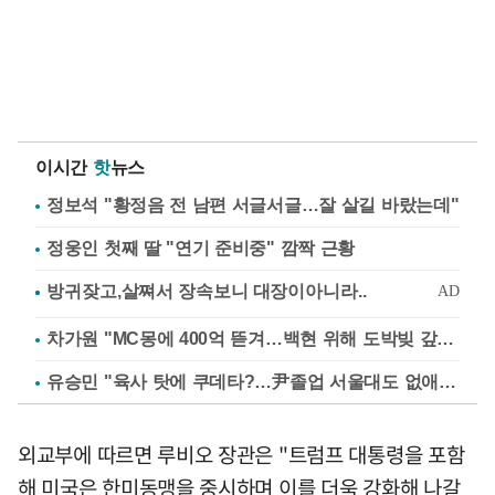
이시간
핫
뉴스
정보석 "황정음 전 남편 서글서글…잘 살길 바랐는데"
정웅인 첫째 딸 "연기 준비중" 깜짝 근황
차가원 "MC몽에 400억 뜯겨…백현 위해 도박빚 갚아줘"
유승민 "육사 탓에 쿠데타?…尹졸업 서울대도 없애나"
외교부에 따르면 루비오 장관은 "트럼프 대통령을 포함
해 미국은 한미동맹을 중시하며 이를 더욱 강화해 나갈