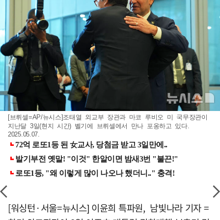
[브뤼셀=AP/뉴시스]조태열 외교부 장관과 마코 루비오 미 국무장관이
지난달 3일(현지 시간) 벨기에 브뤼셀에서 만나 포옹하고 있다.
2025.05.07.
[워싱턴·서울=뉴시스] 이윤희 특파원, 남빛나라 기자 =