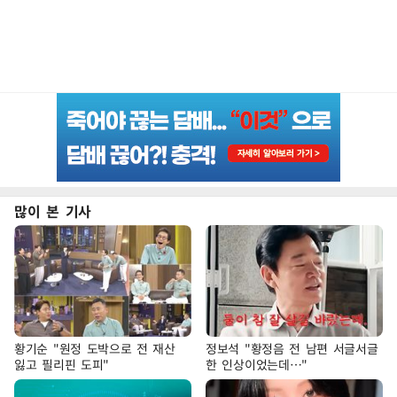
많이 본 기사
황기순 "원정 도박으로 전 재산
정보석 "황정음 전 남편 서글서글
잃고 필리핀 도피"
한 인상이었는데…"