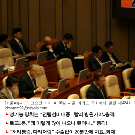
[서울=뉴시스] 고승민 기자 = 16일 서울 여의도 국회에서 열린 제424회
kkssmm99@newsis.com