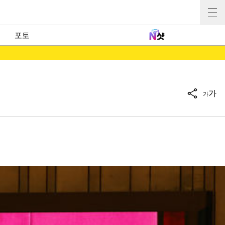
포토
가
가