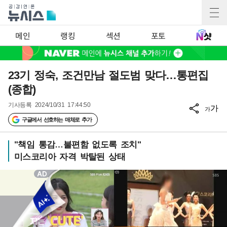
메인
랭킹
섹션
포토
23기 정숙, 조건만남 절도범 맞다…통편집
(종합)
기사등록
2024/10/31 17:44:50
가
가
구글에서 선호하는 매체로 추가
"책임 통감…불편함 없도록 조치"
미스코리아 자격 박탈된 상태