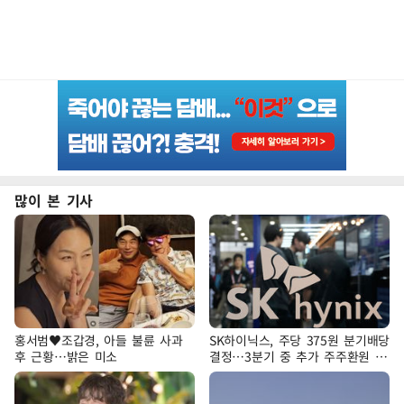
많이 본 기사
홍서범♥조갑경, 아들 불륜 사과
SK하이닉스, 주당 375원 분기배당
후 근황…밝은 미소
결정…3분기 중 추가 주주환원 발
표