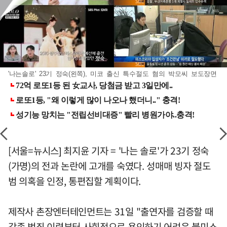
'나는솔로' 23기 정숙(왼쪽), 미코 출신 특수절도 혐의 박모씨 보도장면
[서울=뉴시스] 최지윤 기자 = '나는 솔로'가 23기 정숙
(가명)의 전과 논란에 고개를 숙였다. 성매매 빙자 절도
범 의혹을 인정, 통편집할 계획이다.
제작사 촌장엔터테인먼트는 31일 "출연자를 검증할 때
각종 범죄 이력부터 사회적으로 용인하기 어려운 불미스