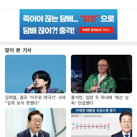
많이 본 기사
김희철, 결국 '거꾸로 태극기' 사과
홍석천, 입양 두 자녀에 '재산 상
"깊게 보지 못했다"
속' 언급했다