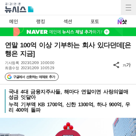
메인
랭킹
섹션
포토
연말 100억 이상 기부하는 회사 있다던데[은
행은 지금]
기사등록
2023/12/09 10:00:00
가
가
최종수정
2023/12/09 10:05:29
구글에서 선호하는 매체로 추가
국내 4대 금융지주사들, 해마다 연말이면 사랑의열매
성금 잇달아
누적 기부액 KB 1700억, 신한 1300억, 하나 900억, 우
리 400억 돌파