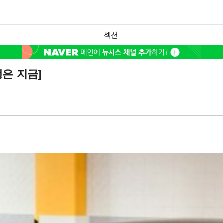
섹션
은 지금]