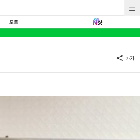
포토
가
가