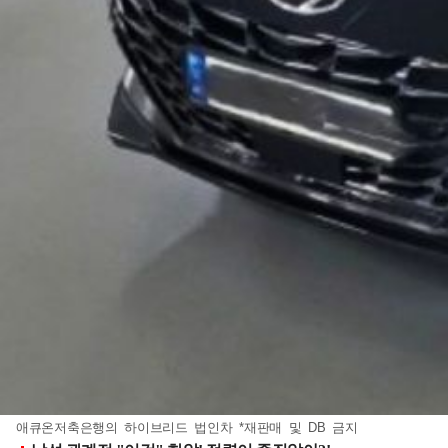
애큐온저축은행의 하이브리드 법인차 *재판매 및 DB 금지