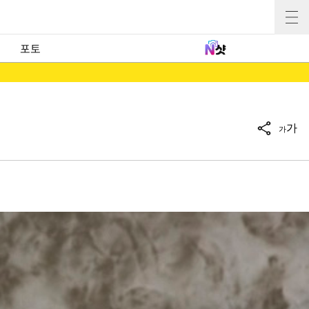
포토
가
가