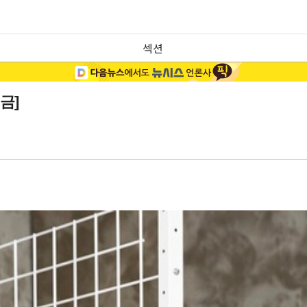
섹션
금]