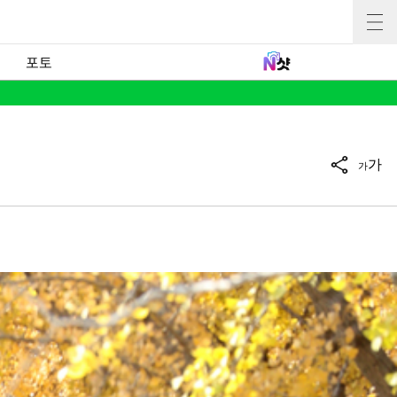
포토
가
가