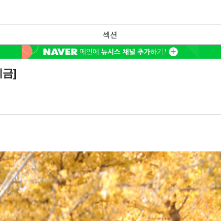
섹션
금]