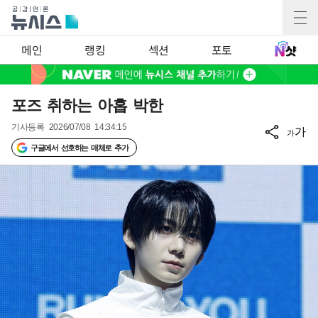
메인
랭킹
섹션
포토
포즈 취하는 아홉 박한
기사등록
2026/07/08 14:34:15
가
가
구글에서 선호하는 매체로 추가