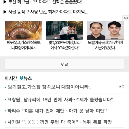
댓글
이시간
핫
뉴스
표창원, 남규리에 15년 만에 사과…"제가 틀렸습니다"
하리수 "이혼 내가 먼저 제안…아기 못 낳아 미안"
차가원 "○○○ 까면 주변 다 죽어"…녹취 폭로 파장