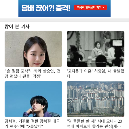
많이 본 기사
"손 떨림 포착"…카라 한승연, 건
'고지용과 이혼' 허양임, 새 출발했
강 괜찮나 팬들 '걱정'
다
김희철, 거꾸로 걸린 광복절 태극
'덜 똘똘한 한 채' 시대 오나…20
기 현수막에 "X돌았네"
억대 아파트에 쏠리는 관심[세제