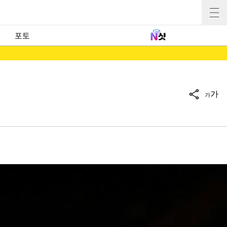
포토
가
가