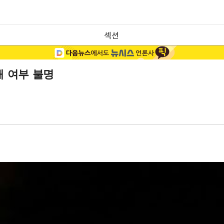
섹션
 여부 불명