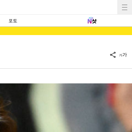
포토
가
가