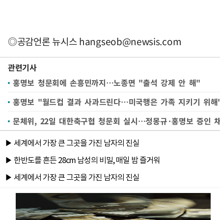
◎공감언론 뉴시스
hangseob@newsis.com
관련기사
홍명보 청문회에 손흥민까지…노종면 "출석 강제 안 해"
홍명보 "월드컵 결과 사과드린다…미국행은 가족 지키기 위해"
문체위, 22일 대한축구협 청문회 실시…정몽규·홍명보 증인 