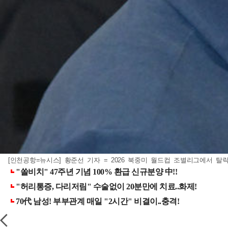
[인천공항=뉴시스] 황준선 기자 = 2026 북중미 월드컵 조별리그에서 탈락