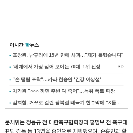
이시간
핫
뉴스
표창원, 남규리에 15년 만에 사과…"제가 틀렸습니다"
"손 떨림 포착"…카라 한승연 '건강 이상설'
차가원 "○○○ 까면 주변 다 죽어"…녹취 폭로 파장
김희철, 거꾸로 걸린 광복절 태극기 현수막에 "X돌았네"
문체위는 정몽규 전 대한축구협회장과 홍명보 전 축구대
표팀 감독 등 13명을 증인으로 채택했으며, 손흥민과 황