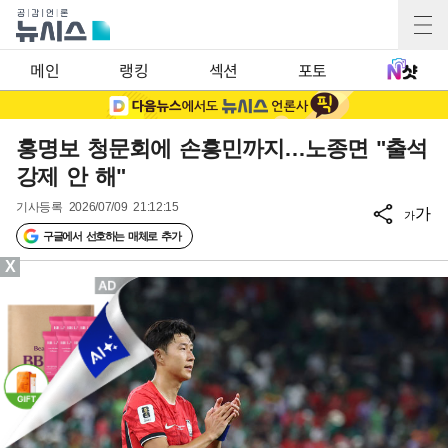
메인
랭킹
섹션
포토
홍명보 청문회에 손흥민까지…노종면 "출석
강제 안 해"
기사등록
2026/07/09 21:12:15
가
가
구글에서 선호하는 매체로 추가
X