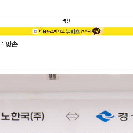
섹션
' 맞손