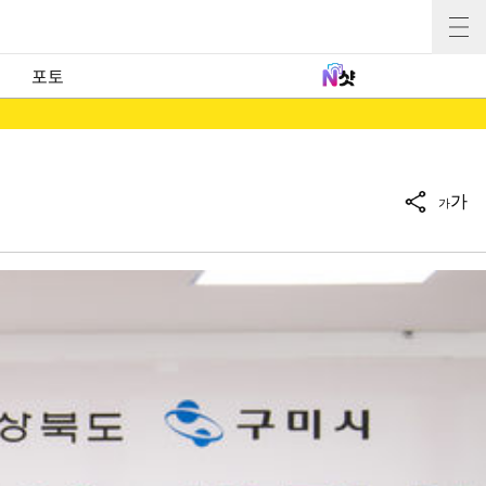
포토
가
가