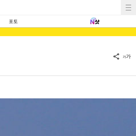
포토
가
가