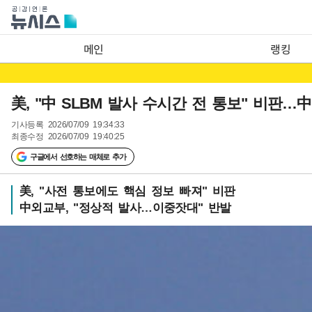
메인
랭킹
美, "中 SLBM 발사 수시간 전 통보" 비판…
기사등록
2026/07/09 19:34:33
최종수정
2026/07/09 19:40:25
구글에서 선호하는 매체로 추가
美, "사전 통보에도 핵심 정보 빠져" 비판
中외교부, "정상적 발사…이중잣대" 반발