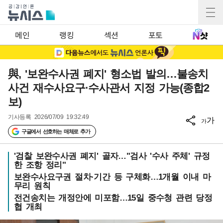
메인
랭킹
섹션
포토
與, '보완수사권 폐지' 형소법 발의…불송치
사건 재수사요구·수사관서 지정 가능(종합2
보)
기사등록
2026/07/09 19:32:49
가
가
구글에서 선호하는 매체로 추가
'검찰 보완수사권 폐지' 골자…"검사 '수사 주체' 규정
한 조항 정리"
보완수사요구권 절차·기간 등 구체화…1개월 이내 마
무리 원칙
전건송치는 개정안에 미포함…15일 중수청 관련 당정
협 개최