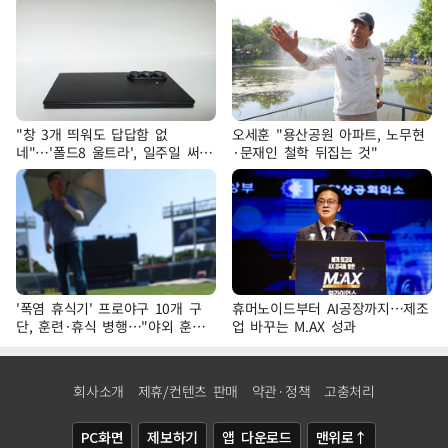
"창 3개 띄워도 답답함 없
오세훈 "용산공원 아파트, 노무현
네"…'폴드8 울트라', 일주일 써보
·문재인 철학 뒤집는 것"
니
'폭염 휴식기' 프로야구 10개 구
휴머노이드부터 AI공장까지…제조
단, 훈련·휴식 병행…"야외 훈련
업 바꾸는 M.AX 성과
해도 안전 최우선"
회사소개
제휴/컨텐츠 판매
약관·정책
고충처리
PC화면
제보하기
앱 다운로드
맨위로↑