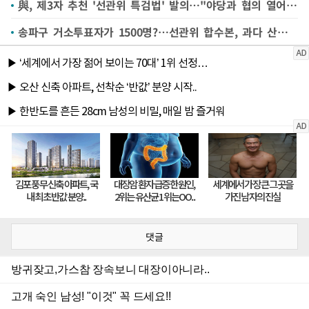
與, 제3자 추천 '선관위 특검법' 발의…"야당과 협의 열어둬"
송파구 거소투표자가 1500명?…선관위 합수본, 과다 산정 정황 파악(종합)
댓글