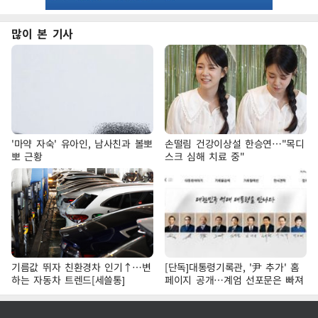
많이 본 기사
'마약 자숙' 유아인, 남사친과 볼뽀
손떨림 건강이상설 한승연…"목디
뽀 근황
스크 심해 치료 중"
기름값 뛰자 친환경차 인기↑…변
[단독]대통령기록관, '尹 추가' 홈
하는 자동차 트렌드[세쓸통]
페이지 공개…계엄 선포문은 빠져