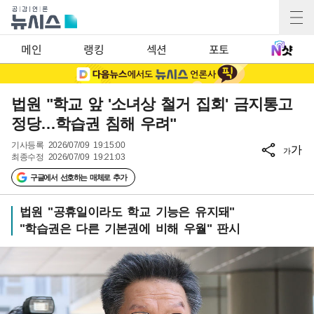
메인
랭킹
섹션
포토
법원 "학교 앞 '소녀상 철거 집회' 금지통고
정당…학습권 침해 우려"
기사등록
2026/07/09 19:15:00
가
가
최종수정
2026/07/09 19:21:03
구글에서 선호하는 매체로 추가
법원 "공휴일이라도 학교 기능은 유지돼"
"학습권은 다른 기본권에 비해 우월" 판시