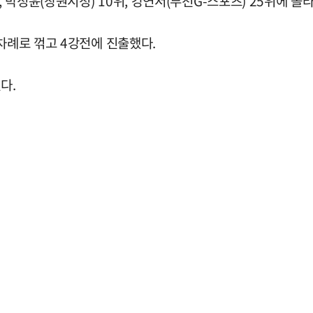
박정윤(창원시청) 10위, 강연서(부천G-스포츠) 25위에 올라
 차례로 꺾고 4강전에 진출했다.
다.