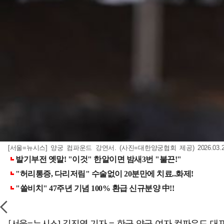
[서울=뉴시스] 양궁 컴파운드 강연서. (사진=대한양궁협회 제공) 2026.03.2
[서울=뉴시스] 김진엽 기자 = 한국 양궁 여자 컴파운드 대