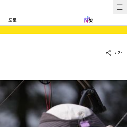
포토
가
가