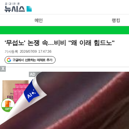
메인
랭킹
'무섭노' 논쟁 속…비비 "왜 이래 힘드노"
기사등록
2026/07/09 17:47:36
구글에서 선호하는 매체로 추가
X