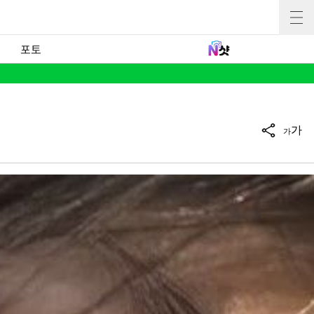
포토
가
가