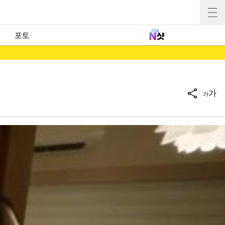
포토
가
가