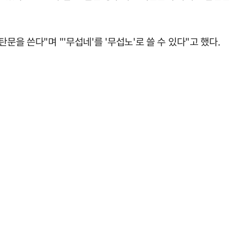
탄문을 쓴다"며 "'무섭네'를 '무섭노'로 쓸 수 있다"고 했다.