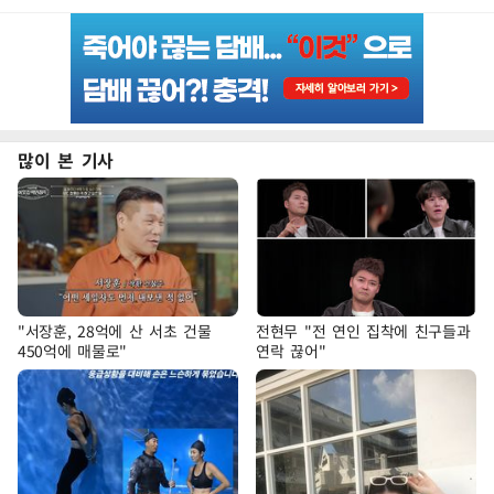
많이 본 기사
"서장훈, 28억에 산 서초 건물
전현무 "전 연인 집착에 친구들과
450억에 매물로"
연락 끊어"