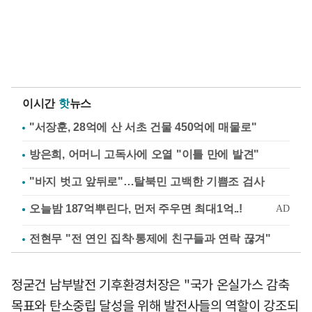
이시간
핫
뉴스
"서장훈, 28억에 산 서초 건물 450억에 매물로"
방은희, 어머니 고독사에 오열 "이틀 만에 발견"
"바지 벗고 앞뒤로"…탈북민 고백한 기쁨조 검사
전현무 "전 연인 집착·통제에 친구들과 연락 끊겨"
정굳건 남부발전 기후환경처장은 "국가 온실가스 감축
목표와 탄소중립 달성을 위해 발전사들의 역할이 강조되