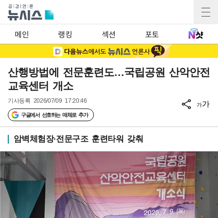
메인
랭킹
섹션
포토
산행방법에 전문훈련도…국립공원 산악안전
교육센터 개소
기사등록
2026/07/09 17:20:46
가
가
구글에서 선호하는 매체로 추가
암벽체험장·전문구조 훈련타워 갖춰