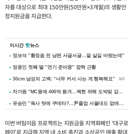
자를 대상으로 최대 150만원(50만원×3개월)의 생활안
정지원금을 지급한다.
이시간
핫
뉴스
정보석 "황정음 전 남편 서글서글…잘 살길 바랐는데"
정웅인 첫째 딸 "연기 준비중" 깜짝 근황
차가원 "MC몽에 400억 뜯겨…백현 위해 도박빚 갚아줘"
유승민 "육사 탓에 쿠데타?…尹졸업 서울대도 없애나"
이번 버팀이음 프로젝트는 지원금을 지역화폐인 '대구로
페이'로 지급해 지역 내 소비 촉진과 소상공인 매출 확대