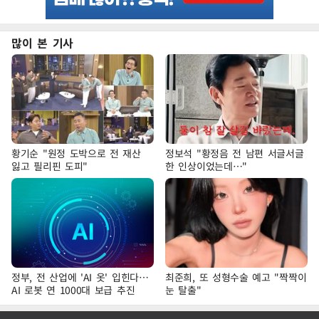
많이 본 기사
황기순 "원정 도박으로 전 재산
정보석 "황정음 전 남편 서글서글
잃고 필리핀 도피"
한 인상이었는데…"
정부, 전 산업에 'AI 옷' 입힌다…
최준희, 또 성형수술 예고 "짝짝이
AI 로봇 연 1000대 보급 추진
눈 탈출"