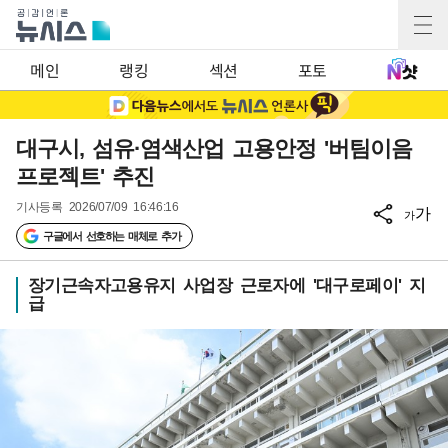
메인
랭킹
섹션
포토
대구시, 섬유·염색산업 고용안정 '버팀이음
프로젝트' 추진
기사등록
2026/07/09 16:46:16
가
가
구글에서 선호하는 매체로 추가
장기근속자고용유지 사업장 근로자에 '대구로페이' 지
급