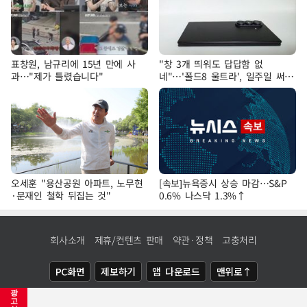
표창원, 남규리에 15년 만에 사
"창 3개 띄워도 답답함 없
과…"제가 틀렸습니다"
네"…'폴드8 울트라', 일주일 써보
니
오세훈 "용산공원 아파트, 노무현
[속보]뉴욕증시 상승 마감…S&P
·문재인 철학 뒤집는 것"
0.6% 나스닥 1.3%↑
회사소개
제휴/컨텐츠 판매
약관·정책
고충처리
PC화면
제보하기
앱 다운로드
맨위로↑
광
COPYRIGHTⓒ
NEWSIS
ALL RIGHTS RESERVED.
고