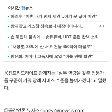
이시간
핫
뉴스
하리수 "이혼 내가 먼저 제안…아기 못 낳아 미안"
손 묶인채 물속에… 女유튜버, UDT 훈련 완벽 소화
"서장훈, 28억에 산 서초 건물 450억에 매물로"
방은희, 어머니 고독사에 오열 "이틀 만에 발견"
웅진프리드라이프 관계자는 "실무 역량을 갖춘 전문가
를 꾸준히 키워 장례 서비스 수준을 높여가겠다"고 말했
다.
◎공감언론 뉴시스
songyj@newsis.com