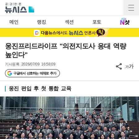
메인
랭킹
섹션
포토
웅진프리드라이프 "의전지도사 응대 역량
높인다"
기사등록
2026/07/09 16:58:09
가
가
구글에서 선호하는 매체로 추가
웅진 편입 후 첫 통합 교육